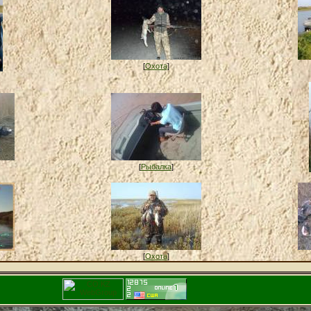
[
Охота
]
[
Рыбалка
]
[
Охота
]