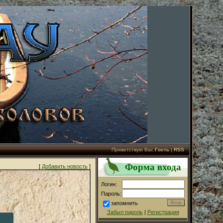
Приветствую Вас
Гость
|
RSS
Форма входа
[
Добавить новость
]
Логин:
Пароль:
запомнить
Забыл пароль
|
Регистрация