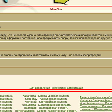
МиниЧат
Для добавления необходима авторизация
азахстана
Караганда - Карагандинская область
Тараз - Жамбылская обл
азахстана
Кокшетау - Акмолинская область
Уральск - Западно-Казах
я область
Костанай - Костанайская область
Усть-Каменогорск - Вост
ая область
Кызылорда - Кызылординская область
Семипалатинск - Восточ
я область
Павлодар - Павлодарская область
Шымкент - Южно-Казахст
ая область
Петропавловск - Северо-Казахстанская область