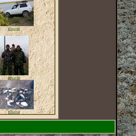
[
Охота
]
[
Охота
]
[
Охота
]