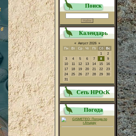
Поиск
Календарь
«
Август 2026
»
Пн
Вт
Ср
Чт
Пт
Сб
Вс
1
2
3
4
5
6
7
8
9
10
11
12
13
14
15
16
17
18
19
20
21
22
23
24
25
26
27
28
29
30
31
Сеть НРОсК
Погода