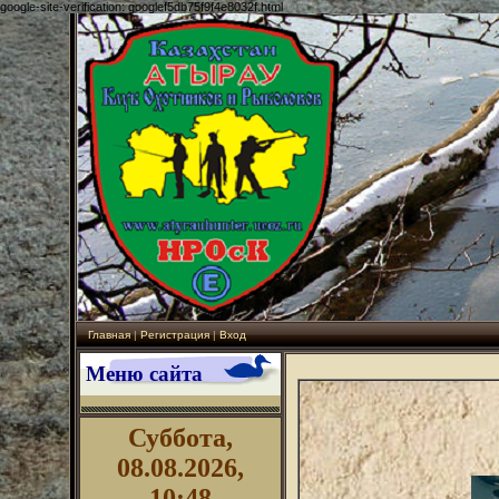
google-site-verification: googlef5db75f9f4e8032f.html
Главная
|
Регистрация
|
Вход
Меню сайта
Суббота,
08.08.2026,
10:48