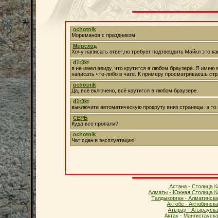
Астана - Столица К
Алматы - Южная Столица К
Талдыкорган - Алматинска
Актобе - Актюбинск
Атырау - Атырауска
Актау - Мангистауск