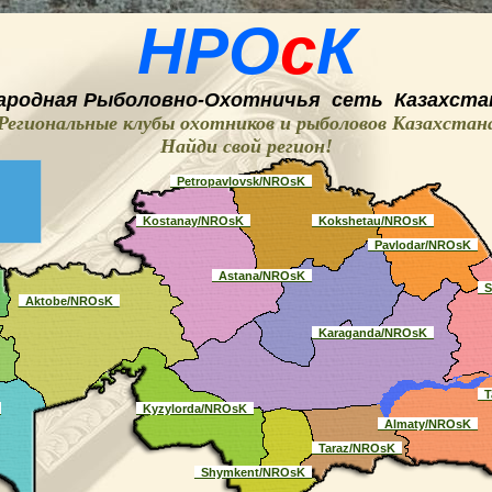
НРО
с
К
ародная
Рыболовно-
O
хотничья
сеть
Казахста
Региональные клубы охотников и рыболовов Казахстан
Найди свой регион
!
_Petropavlovsk/NROsK_
_Kostanay/NROsK_
_Kokshetau/NROsK_
_Pavlodar/NROsK_
_Astana/NROsK_
_
_Aktobe/NROsK_
_Karaganda/NROsK_
_T
_
_Kyzylorda/NROsK_
_Almaty/NROsK_
_Taraz/NROsK_
_Shymkent/NROsK_