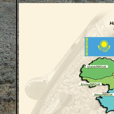
Н
_Uralsk/NROsK_
_Atyrau/NROsK_
_Aktau/NROsK