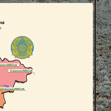
на
а
Semey/NROsK_
_Oskemen/NROsK_
aldykorgan/NROsK_