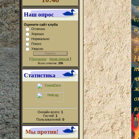
Наш опрос
Оцените сайт клуба
Отлично
Хорошо
Нормально
Плохо
Ужасно
[
·
]
Результаты
Архив опросов
Всего ответов:
208
Статистика
Онлайн всего:
1
Гостей:
1
Пользователей:
0
Мы против!