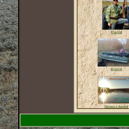
[
Охота
]
[
Охота
]
[
Флора и Фауна
]