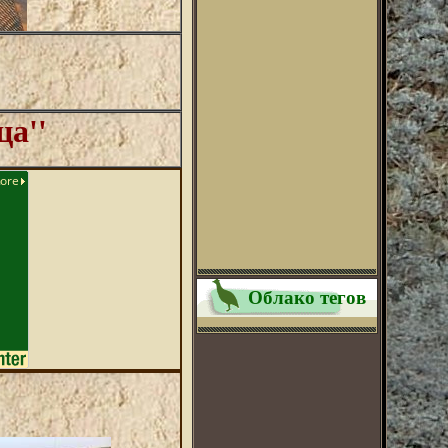
ца''
Облако тегов